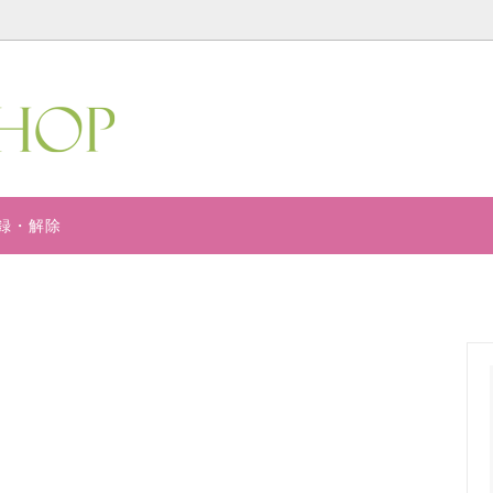
ーズローズパーフェクトカプセル
オーガニックローズシリーズ
リー用品
書籍
録・解除