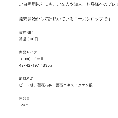
ご自宅用以外にも、ご友人や知人、お客様へのプレ
発売開始から好評頂いているローズシロップです。
賞味期限
常温 300日
商品サイズ
（mm）／重量
42×42×197／335g
原材料名
ビート糖、薔薇花弁、薔薇エキス／クエン酸
内容量
120ml