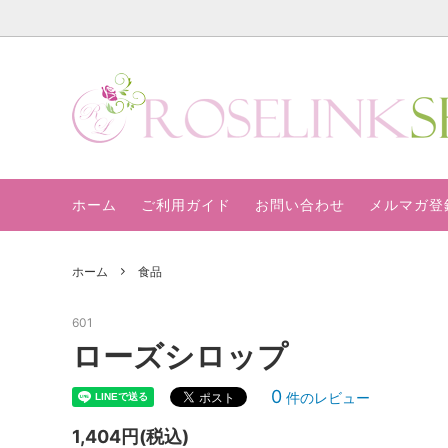
ローズオイル
ソフィ
ランジェリー
サニタ
ホーム
ご利用ガイド
お問い合わせ
メルマガ登
薔薇彩美習慣ホームケアキット
ホーム
食品
601
ローズシロップ
0
件のレビュー
1,404円(税込)